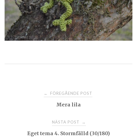
Post
FÖREGÅENDE POST
←
Mera lila
navigation
NÄSTA POST
→
Eget tema 4. Stormfälld (30/180)