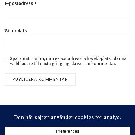
E-postadress
*
Webbplats
Spara mitt namn, min e-postadress och webbplats i denna
webbläsare till nästa gång jag skriver en kommentar.
Privacy & Cookies: This site uses cookies. By continuing to use
this website, you agree to their use.
To find out more, including how to control cookies, see here:
Cookie-policy