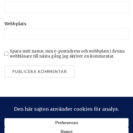
Webbplats
Spara mitt namn, min e-postadress och webbplats i denna
webbläsare till nästa gång jag skriver en kommentar.
Privacy & Cookies: This site uses cookies. By continuing to use
this website, you agree to their use.
To find out more, including how to control cookies, see here:
Cookie-policy
2026 © Stickeralla
Theme by
SiteOrigin