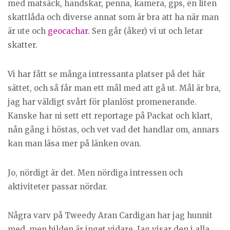
med matsäck, handskar, penna, kamera, gps, en liten
skattlåda och diverse annat som är bra att ha när man
är ute och
geocachar
. Sen går (åker) vi ut och letar
skatter.
Vi har fått se många intressanta platser på det här
sättet, och så får man ett mål med att gå ut. Mål är bra,
jag har väldigt svårt för planlöst promenerande.
Kanske har ni sett ett reportage på Packat och klart,
nån gång i höstas, och vet vad det handlar om, annars
kan man läsa mer på länken ovan.
Jo, nördigt är det. Men nördiga intressen och
aktiviteter passar nördar.
Några varv på Tweedy Aran Cardigan har jag hunnit
med, men bilden är inget vidare. Jag visar den i alla