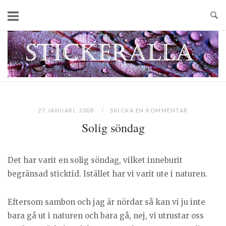
Skip
to
content
Home
27 JANUARI, 2008
SKICKA EN KOMMENTAR
Solig söndag
Det har varit en solig söndag, vilket inneburit
begränsad sticktid. Istället har vi varit ute i naturen.
Eftersom sambon och jag är nördar så kan vi ju inte
bara gå ut i naturen och bara gå, nej, vi utrustar oss