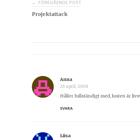
Post
FÖREGÅENDE POST
←
Projektattack
navigation
Anna
26 april, 2008
Håller fullständigt med, lusten är livs
SVARA
Liisa