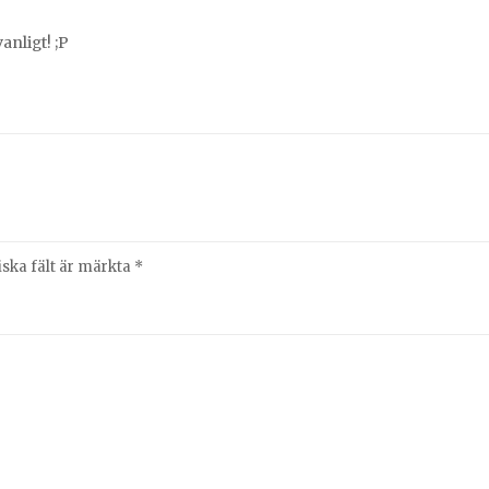
nligt! ;P
iska fält är märkta
*