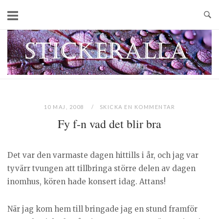
Skip
to
content
Home
10 MAJ, 2008
SKICKA EN KOMMENTAR
Fy f-n vad det blir bra
Det var den varmaste dagen hittills i år, och jag var
tyvärr tvungen att tillbringa större delen av dagen
inomhus, kören hade konsert idag. Attans!
När jag kom hem till bringade jag en stund framför