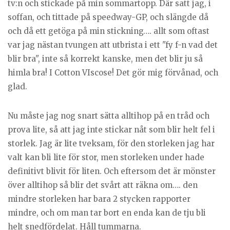
tv:n och stickade på min sommartopp. Där satt jag, i
soffan, och tittade på speedway-GP, och slängde då
och då ett getöga på min stickning…. allt som oftast
var jag nästan tvungen att utbrista i ett "fy f-n vad det
blir bra", inte så korrekt kanske, men det blir ju så
himla bra! I Cotton VIscose! Det gör mig förvånad, och
glad.
Nu måste jag nog snart sätta alltihop på en tråd och
prova lite, så att jag inte stickar nåt som blir helt fel i
storlek. Jag är lite tveksam, för den storleken jag har
valt kan bli lite för stor, men storleken under hade
definitivt blivit för liten. Och eftersom det är mönster
över alltihop så blir det svårt att räkna om…. den
mindre storleken har bara 2 stycken rapporter
mindre, och om man tar bort en enda kan de tju bli
helt snedfördelat. Håll tummarna.