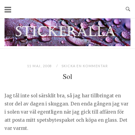
Skip
to
content
Home
11 MAJ, 2008
SKICKA EN KOMMENTAR
Sol
Jag tål inte sol särsklit bra, så jag har tillbringat en
stor del av dagen i skuggan. Den enda gången jag var
i solen var väl egentligen när jag gick till affären för
att posta mitt spetsbytespaket och köpa en glass. Det
var varmt.