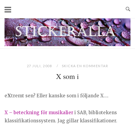
Skip
to
content
Home
27 JULI, 2008
SKICKA EN KOMMENTAR
X som i
e
X
tremt sen? Eller kanske som i följande X….
X – beteckning för musikalier
i SAB, bibliotekens
klassifikationssystem. Jag gillar klassifikationer.