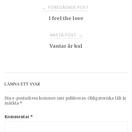
Post
FÖREGÅENDE POST
←
I feel the love
navigation
NÄSTA POST
→
Vantar är kul
LÄMNA ETT SVAR
Din e-postadress kommer inte publiceras.
Obligatoriska fält är
märkta
*
Kommentar
*