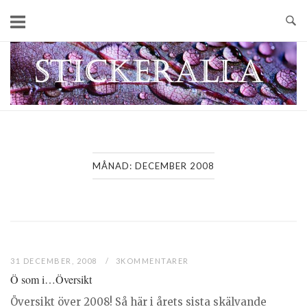
Skip
to
content
Home
MÅNAD:
DECEMBER 2008
31 DECEMBER, 2008
3KOMMENTARER
Ö som i…Översikt
Översikt över 2008! Så här i årets sista skälvande