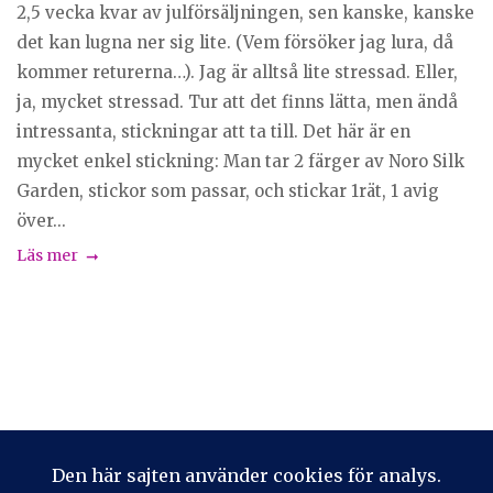
2,5 vecka kvar av julförsäljningen, sen kanske, kanske
det kan lugna ner sig lite. (Vem försöker jag lura, då
kommer returerna…). Jag är alltså lite stressad. Eller,
ja, mycket stressad. Tur att det finns lätta, men ändå
intressanta, stickningar att ta till. Det här är en
mycket enkel stickning: Man tar 2 färger av Noro Silk
Garden, stickor som passar, och stickar 1rät, 1 avig
över...
Läs mer
Privacy & Cookies: This site uses cookies. By continuing to use
this website, you agree to their use.