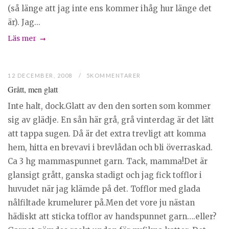
(så länge att jag inte ens kommer ihåg hur länge det
är). Jag...
Läs mer
12 DECEMBER, 2008
5KOMMENTARER
Grått, men glatt
Inte halt, dock.Glatt av den den sorten som kommer
sig av glädje. En sån här grå, grå vinterdag är det lätt
att tappa sugen. Då är det extra trevligt att komma
hem, hitta en brevavi i brevlådan och bli överraskad.
Ca 3 hg mammaspunnet garn. Tack, mamma!Det är
glansigt grått, ganska stadigt och jag fick tofflor i
huvudet när jag klämde på det. Tofflor med glada
nålfiltade krumelurer på.Men det vore ju nästan
hädiskt att sticka tofflor av handspunnet garn….eller?