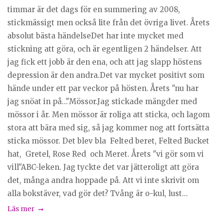
timmar är det dags för en summering av 2008,
stickmässigt men också lite från det övriga livet. Årets
absolut bästa händelseDet har inte mycket med
stickning att göra, och är egentligen 2 händelser. Att
jag fick ett jobb är den ena, och att jag slapp höstens
depression är den andra.Det var mycket positivt som
hände under ett par veckor på hösten. Årets "nu har
jag snöat in på…"Mössor.Jag stickade mängder med
mössor i år. Men mössor är roliga att sticka, och lagom
stora att bära med sig, så jag kommer nog att fortsätta
sticka mössor. Det blev bla Felted beret, Felted Bucket
hat, Gretel, Rose Red och Meret. Årets "vi gör som vi
vill"ABC-leken. Jag tyckte det var jätteroligt att göra
det, många andra hoppade på. Att vi inte skrivit om
alla bokstäver, vad gör det? Tvång är o-kul, lust...
Läs mer