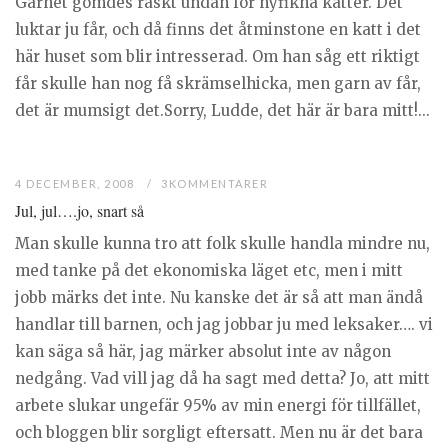
Garnet gömdes raskt undan för nyfikna katter. Det
luktar ju får, och då finns det åtminstone en katt i det
här huset som blir intresserad. Om han såg ett riktigt
får skulle han nog få skrämselhicka, men garn av får,
det är mumsigt det.Sorry, Ludde, det här är bara mitt!...
4 DECEMBER, 2008
3KOMMENTARER
Jul, jul….jo, snart så
Man skulle kunna tro att folk skulle handla mindre nu,
med tanke på det ekonomiska läget etc, men i mitt
jobb märks det inte. Nu kanske det är så att man ändå
handlar till barnen, och jag jobbar ju med leksaker…. vi
kan säga så här, jag märker absolut inte av någon
nedgång. Vad vill jag då ha sagt med detta? Jo, att mitt
arbete slukar ungefär 95% av min energi för tillfället,
och bloggen blir sorgligt eftersatt. Men nu är det bara