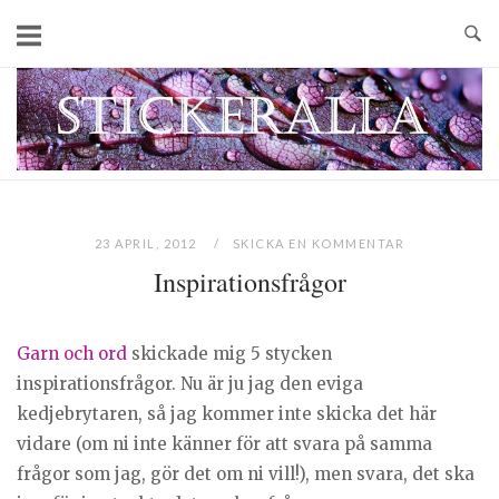
Skip
to
content
Home
23 APRIL, 2012
SKICKA EN KOMMENTAR
Inspirationsfrågor
Garn och ord
skickade mig 5 stycken
inspirationsfrågor. Nu är ju jag den eviga
kedjebrytaren, så jag kommer inte skicka det här
vidare (om ni inte känner för att svara på samma
frågor som jag, gör det om ni vill!), men svara, det ska