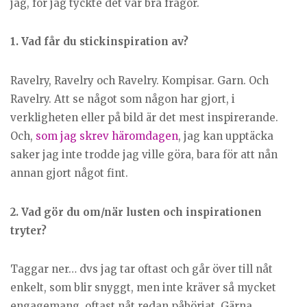
jag, för jag tyckte det var bra frågor.
1. Vad får du stickinspiration av?
Ravelry, Ravelry och Ravelry. Kompisar. Garn. Och
Ravelry. Att se något som någon har gjort, i
verkligheten eller på bild är det mest inspirerande.
Och,
som jag skrev häromdagen
, jag kan upptäcka
saker jag inte trodde jag ville göra, bara för att nån
annan gjort något fint.
2. Vad gör du om/när lusten och inspirationen
tryter?
Taggar ner… dvs jag tar oftast och går över till nåt
enkelt, som blir snyggt, men inte kräver så mycket
engagemang, oftast nåt redan påbörjat. Gärna