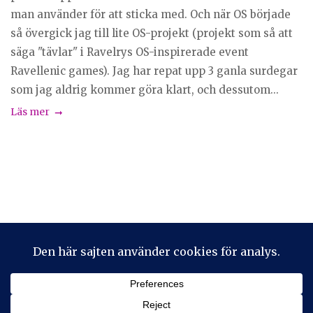
man använder för att sticka med. Och när OS började
så övergick jag till lite OS-projekt (projekt som så att
säga "tävlar" i Ravelrys OS-inspirerade event
Ravellenic games). Jag har repat upp 3 ganla surdegar
som jag aldrig kommer göra klart, och dessutom...
Läs mer
Privacy & Cookies: This site uses cookies. By continuing to use
this website, you agree to their use.
To find out more, including how to control cookies, see here:
Cookie-policy
2026 © Stickeralla
Theme by
SiteOrigin