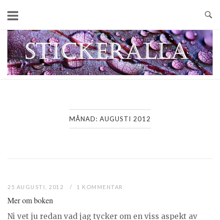
Skip
to
content
Home
MÅNAD:
AUGUSTI 2012
25 AUGUSTI, 2012
1 KOMMENTAR
Mer om boken
Ni vet ju redan vad jag tycker om en viss aspekt av