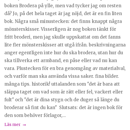
boken Brodera på ylle, men vad tycker jag om resten
då? Jo, på det hela taget är jag nöjd, det är en fin liten
bok. Några små minustecken: det finns knappt några
mönsterskisser. Visserligen är nog boken tänkt för
fritt broderi, men jag skulle uppskattat om det fanns
lite fler mönsterskisser att utgå ifrån. beskrivningarna
anger egentligen inte hur du ska brodera, utan hur du
ska tillverka ett armband, en påse eller vad nu kan
vara. Plustecken för en bra genomgång av materialval,
och varför man ska använda vissa saker. fina bilder.
många tips. historik! uttalanden som "det är bara att
släppa taget om vad som är rätt eller fel, vackert eller
fult" och "det är dina stygn och de duger så länge du
broderar så fint du kan" Slutsats: det är ingen bok för
den som behöver förlagor,...
Läs mer