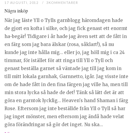
17 AUGUSTI, 2012
3KOMMENTARER
Några inköp
När jag läste Yll o Tylls garnblogg häromdagen hade
de gjort en kofta i silke, och jag fick genast ett enormt
ha-begär! Tidigare i år hade jag även sett att de fått in
en färg som jag bara älskar (rosa, såklart!), så nu
kunde jag inte hålla mig… eller jo, jag höll mig i ca 24
timmar, för istället för att ringa till Yll o Tyll och
genast beställa garnet så väntade jag till jag kom in
till mitt lokala garnhak, Garnnetto, igår. Jag visste inte
om de hade fått in den fina färgen jag ville ha, men till
min stora lycka så hade de det! Tänk så lätt det är att
göra en garntok lycklig… Heaven's hand Shaman i färg
Rose. Eftersom jag inte beställde från Yll o Tyll så har
jag inget mönster, men eftersom jag ändå hade velat
göra förändringar så gör det inget. Nu ska...