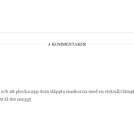
4 KOMMENTARER
rv, och att plocka upp dom släppta maskorna med en virknål i lämp
att få det snyggt.