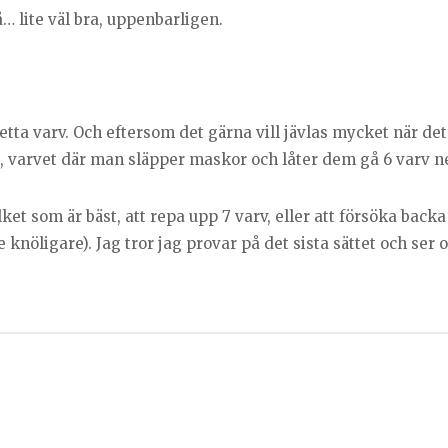
… lite väl bra, uppenbarligen.
etta varv. Och eftersom det gärna vill jävlas mycket när det 
l, varvet där man släpper maskor och låter dem gå 6 varv ne
ket som är bäst, att repa upp 7 varv, eller att försöka bac
te knöligare). Jag tror jag provar på det sista sättet och ser 