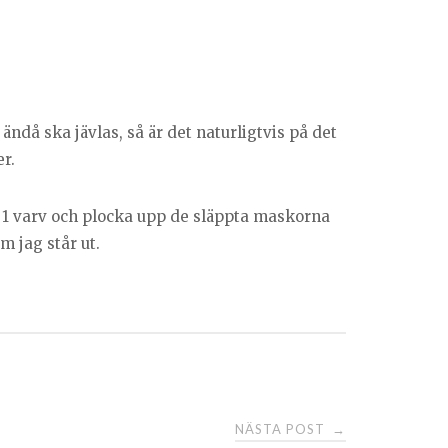
ändå ska jävlas, så är det naturligtvis på det
r.
ka 1 varv och plocka upp de släppta maskorna
om jag står ut.
NÄSTA POST
→