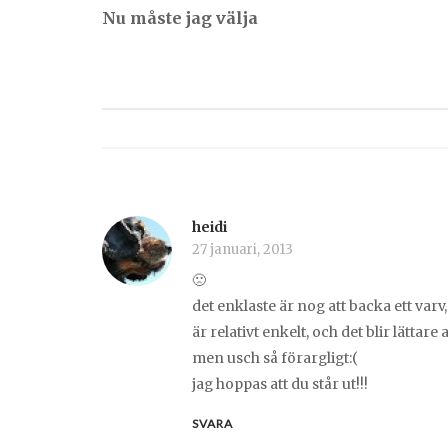
Nu måste jag välja
navigation
heidi
27 januari, 2013
🙁
det enklaste är nog att backa ett va
är relativt enkelt, och det blir lättare 
men usch så förargligt:(
jag hoppas att du står ut!!!
SVARA