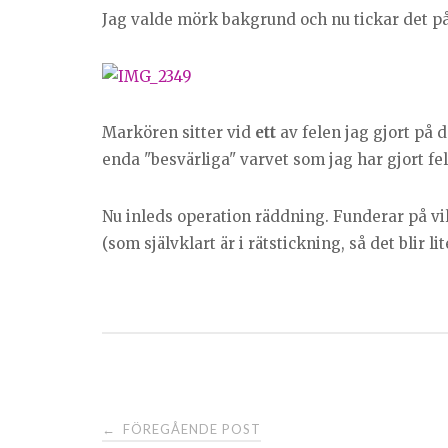
Jag valde mörk bakgrund och nu tickar det på
Markören sitter vid
ett
av felen jag gjort på d
enda "besvärliga" varvet som jag har gjort fe
Nu inleds operation räddning. Funderar på vil
(som självklart är i rätstickning, så det blir li
Post
FÖREGÅENDE POST
←