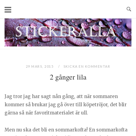
Skip
to
content
Home
29 MARS, 2015
SKICKA EN KOMMENTAR
2 gånger lila
Jag tror jag har sagt nån gång, att när sommaren
kommer så brukar jag gå över till köpetröjor, det blir
gärna så när favoritmaterialet är ull.
Men nu ska det bli en sommarkofta! En sommarkofta