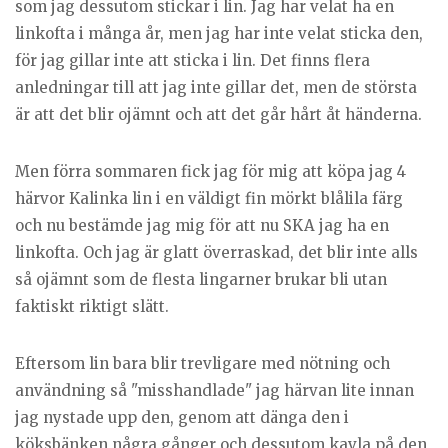
som jag dessutom stickar i lin. Jag har velat ha en
linkofta i många år, men jag har inte velat sticka den,
för jag gillar inte att sticka i lin. Det finns flera
anledningar till att jag inte gillar det, men de största
är att det blir ojämnt och att det går hårt åt händerna.
Men förra sommaren fick jag för mig att köpa jag 4
härvor Kalinka lin i en väldigt fin mörkt blålila färg
och nu bestämde jag mig för att nu SKA jag ha en
linkofta. Och jag är glatt överraskad, det blir inte alls
så ojämnt som de flesta lingarner brukar bli utan
faktiskt riktigt slätt.
Eftersom lin bara blir trevligare med nötning och
användning så "misshandlade" jag härvan lite innan
jag nystade upp den, genom att dänga den i
köksbänken några gånger och dessutom kavla på den,