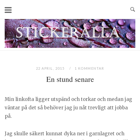
Skip
to
content
Home
22 APRIL, 2015
1 KOMMENTAR
En stund senare
Min linkofta ligger utspänd och torkar och medan jag
väntar på det så behöver jag ju nåt trevligt att jobba
på.
Jag skulle säkert kunnat dyka ner i garnlagret och