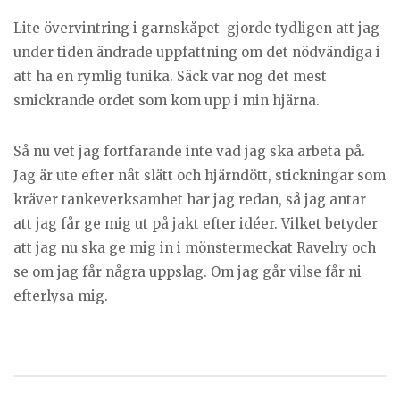
Lite övervintring i garnskåpet gjorde tydligen att jag
under tiden ändrade uppfattning om det nödvändiga i
att ha en rymlig tunika. Säck var nog det mest
smickrande ordet som kom upp i min hjärna.
Så nu vet jag fortfarande inte vad jag ska arbeta på.
Jag är ute efter nåt slätt och hjärndött, stickningar som
kräver tankeverksamhet har jag redan, så jag antar
att jag får ge mig ut på jakt efter idéer. Vilket betyder
att jag nu ska ge mig in i mönstermeckat Ravelry och
se om jag får några uppslag. Om jag går vilse får ni
efterlysa mig.