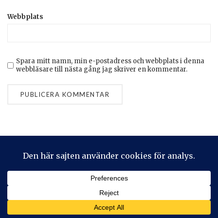
Webbplats
Spara mitt namn, min e-postadress och webbplats i denna
webbläsare till nästa gång jag skriver en kommentar.
Privacy & Cookies: This site uses cookies. By continuing to use
this website, you agree to their use.
To find out more, including how to control cookies, see here:
Cookie-policy
2026 © Stickeralla
Theme by
SiteOrigin