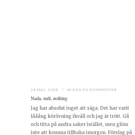
28 MAJ, 2008
SKICKA EN KOMMENTAR
Nada, null, nothing
Jag har absolut inget att säga. Det har varit
lååång körövning ikväll och jag är trött. Gå
och titta på andra saker istället, men glöm
inte att komma tillbaka imorgon. Förslag på