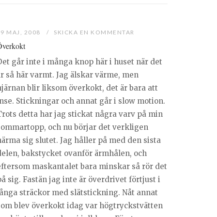
29 MAJ, 2008
SKICKA EN KOMMENTAR
verkokt
Det går inte i många knop här i huset när det
är så här varmt. Jag älskar värme, men
järnan blir liksom överkokt, det är bara att
inse. Stickningar och annat går i slow motion.
Trots detta har jag stickat några varv på min
sommartopp, och nu börjar det verkligen
närma sig slutet. Jag håller på med den sista
delen, bakstycket ovanför ärmhålen, och
eftersom maskantalet bara minskar så rör det
å sig. Fastän jag inte är överdrivet förtjust i
långa sträckor med slätstickning. Nåt annat
som blev överkokt idag var högtryckstvätten