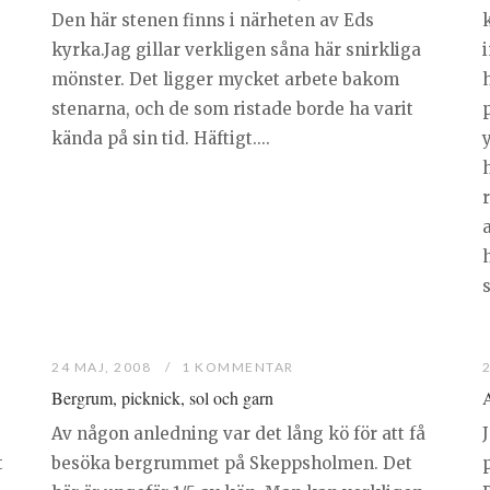
Den här stenen finns i närheten av Eds
kyrka.Jag gillar verkligen såna här snirkliga
i
mönster. Det ligger mycket arbete bakom
h
stenarna, och de som ristade borde ha varit
p
kända på sin tid. Häftigt....
y
h
a
h
s
24 MAJ, 2008
1 KOMMENTAR
Bergrum, picknick, sol och garn
Av någon anledning var det lång kö för att få
J
t
besöka bergrummet på Skeppsholmen. Det