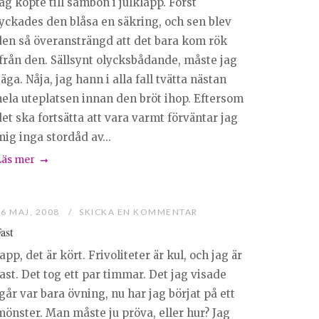
ag köpte till sambon i julklapp. Först
lyckades den blåsa en säkring, och sen blev
den så överansträngd att det bara kom rök
ifrån den. Sällsynt olycksbådande, måste jag
äga. Nåja, jag hann i alla fall tvätta nästan
hela uteplatsen innan den bröt ihop. Eftersom
et ska fortsätta att vara varmt förväntar jag
ig inga stordåd av...
Läs mer
26 MAJ, 2008
SKICKA EN KOMMENTAR
ast
app, det är kört. Frivoliteter är kul, och jag är
ast. Det tog ett par timmar. Det jag visade
går var bara övning, nu har jag börjat på ett
mönster. Man måste ju pröva, eller hur? Jag