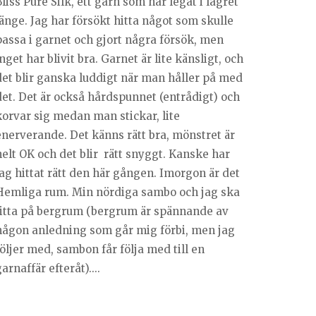
liss Pure Silk, ett garn som har legat i lagret
länge. Jag har försökt hitta något som skulle
passa i garnet och gjort några försök, men
nget har blivit bra. Garnet är lite känsligt, och
det blir ganska luddigt när man håller på med
det. Det är också hårdspunnet (entrådigt) och
korvar sig medan man stickar, lite
enerverande. Det känns rätt bra, mönstret är
helt OK och det blir rätt snyggt. Kanske har
jag hittat rätt den här gången. Imorgon är det
Hemliga rum. Min nördiga sambo och jag ska
titta på bergrum (bergrum är spännande av
någon anledning som går mig förbi, men jag
öljer med, sambon får följa med till en
arnaffär efteråt)....