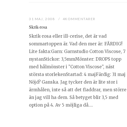
31 MAJ, 2008
4KOMMENTARER
Skrik-rosa
Skrik-rosa eller ill-cerise, det är vad
sommartoppen är. Vad den mer är: FÄRDIG!
Lite fakta:Garn: Garnstudio Cotton Viscose, 7
nystanStickor: 3,5mmMönster: DROPS topp
med hålmönster i ”Cotton Viscose”, näst
största storlekenStartad: 4 majFärdig: 31 maj
Nöjd? Ganska. Jag tycker den är lite stor i
ärmhålen, inte så att det fladdrar, men större
än jag vill ha dem. Så betyget blir 3,5 med
option på 4. Av 5 möjliga då....