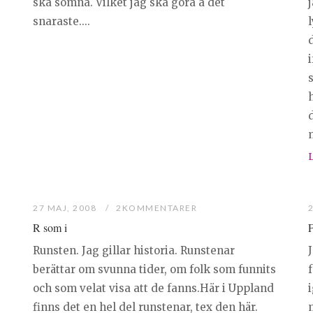
ska somna. Vilket jag ska göra å det
j
snaraste....
s
d
m
27 MAJ, 2008
2KOMMENTARER
R som i
F
Runsten. Jag gillar historia. Runstenar
J
berättar om svunna tider, om folk som funnits
f
och som velat visa att de fanns.Här i Uppland
i
finns det en hel del runstenar, tex den här.