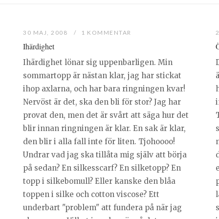
30 MAJ, 2008
1 KOMMENTAR
Ihärdighet
Ö
Ihärdighet lönar sig uppenbarligen. Min
sommartopp är nästan klar, jag har stickat
ihop axlarna, och har bara ringningen kvar!
h
Nervöst är det, ska den bli för stor? Jag har
provat den, men det är svårt att säga hur det
blir innan ringningen är klar. En sak är klar,
den blir i alla fall inte för liten. Tjohoooo!
Undrar vad jag ska tillåta mig själv att börja
på sedan? En silkesscarf? En silketopp? En
topp i silkebomull? Eller kanske den blåa
p
toppen i silke och cotton viscose? Ett
underbart "problem" att fundera på när jag