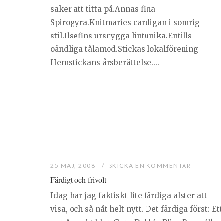
saker att titta på.Annas fina
Spirogyra.Knitmaries cardigan i somrig
stil.Ilsefins ursnygga lintunika.Entills
oändliga tålamod.Stickas lokalförening
Hemstickans årsberättelse....
25 MAJ, 2008
SKICKA EN KOMMENTAR
Färdigt och frivolt
Idag har jag faktiskt lite färdiga alster att
visa, och så nåt helt nytt. Det färdiga först: Et