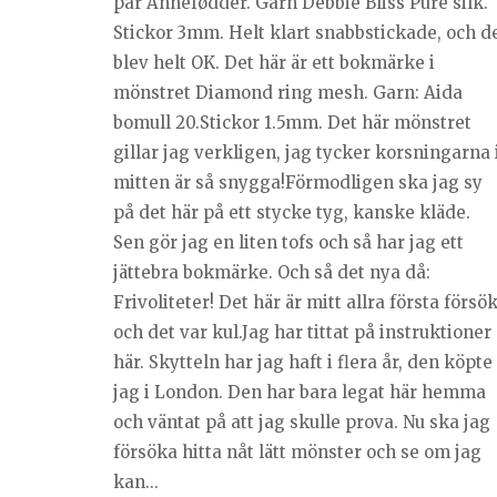
par Annefødder. Garn Debbie Bliss Pure silk.
Stickor 3mm. Helt klart snabbstickade, och d
blev helt OK. Det här är ett bokmärke i
mönstret Diamond ring mesh. Garn: Aida
bomull 20.Stickor 1.5mm. Det här mönstret
gillar jag verkligen, jag tycker korsningarna 
mitten är så snygga!Förmodligen ska jag sy
på det här på ett stycke tyg, kanske kläde.
Sen gör jag en liten tofs och så har jag ett
jättebra bokmärke. Och så det nya då:
Frivoliteter! Det här är mitt allra första försök
och det var kul.Jag har tittat på instruktioner
här. Skytteln har jag haft i flera år, den köpte
jag i London. Den har bara legat här hemma
och väntat på att jag skulle prova. Nu ska jag
försöka hitta nåt lätt mönster och se om jag
kan...