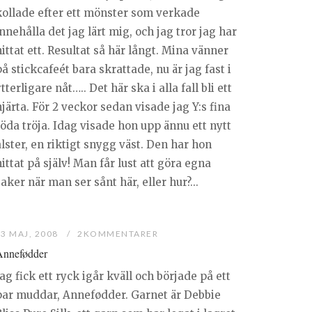
kollade efter ett mönster som verkade
nnehålla det jag lärt mig, och jag tror jag har
ittat ett. Resultat så här långt. Mina vänner
å stickcafeét bara skrattade, nu är jag fast i
tterligare nåt….. Det här ska i alla fall bli ett
järta. För 2 veckor sedan visade jag Y:s fina
röda tröja. Idag visade hon upp ännu ett nytt
lster, en riktigt snygg väst. Den har hon
ittat på själv! Man får lust att göra egna
aker när man ser sånt här, eller hur?...
23 MAJ, 2008
2KOMMENTARER
Annefødder
ag fick ett ryck igår kväll och började på ett
par muddar, Annefødder. Garnet är Debbie