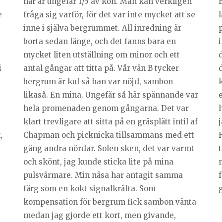
här är ungefär 1/5 av kön. Man kan verkligen
B
e
fråga sig varför, för det var inte mycket att se
inne i själva bergrummet. All inredning är
borta sedan länge, och det fanns bara en
i
mycket liten utställning om minor och ett
i
antal gångar att titta på. Vår vän B tycker
bergrum är kul så han var nöjd, sambon
likaså. En mina. Ungefär så här spännande var
hela promenaden genom gångarna. Det var
klart trevligare att sitta på en gräsplätt intil af
,
Chapman och picknicka tillsammans med ett
gäng andra nördar. Solen sken, det var varmt
och skönt, jag kunde sticka lite på mina
pulsvärmare. Min näsa har antagit samma
f
färg som en kokt signalkräfta. Som
g
kompensation för bergrum fick sambon vänta
medan jag gjorde ett kort, men givande,