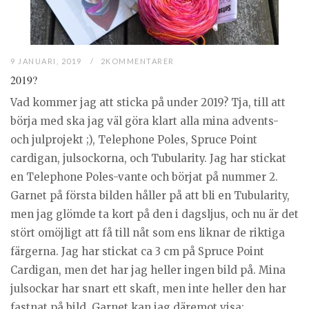
9 JANUARI, 2019
2KOMMENTARER
2019?
Vad kommer jag att sticka på under 2019? Tja, till att
börja med ska jag väl göra klart alla mina advents-
och julprojekt ;), Telephone Poles, Spruce Point
cardigan, julsockorna, och Tubularity. Jag har stickat
en Telephone Poles-vante och börjat på nummer 2.
Garnet på första bilden håller på att bli en Tubularity,
men jag glömde ta kort på den i dagsljus, och nu är det
stört omöjligt att få till nåt som ens liknar de riktiga
färgerna. Jag har stickat ca 3 cm på Spruce Point
Cardigan, men det har jag heller ingen bild på. Mina
julsockar har snart ett skaft, men inte heller den har
fastnat på bild. Garnet kan jag däremot visa: