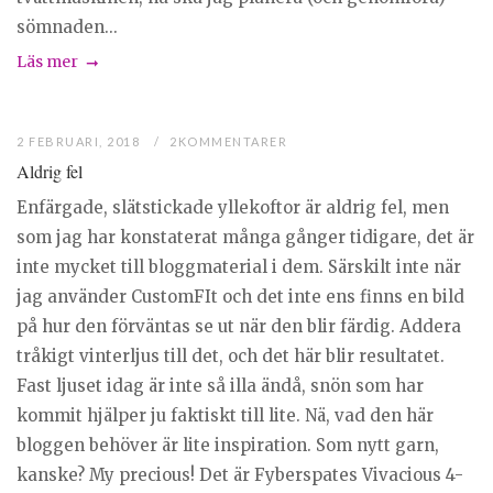
sömnaden...
Läs mer
2 FEBRUARI, 2018
2KOMMENTARER
Aldrig fel
Enfärgade, slätstickade yllekoftor är aldrig fel, men
som jag har konstaterat många gånger tidigare, det är
inte mycket till bloggmaterial i dem. Särskilt inte när
jag använder CustomFIt och det inte ens finns en bild
på hur den förväntas se ut när den blir färdig. Addera
tråkigt vinterljus till det, och det här blir resultatet.
Fast ljuset idag är inte så illa ändå, snön som har
kommit hjälper ju faktiskt till lite. Nä, vad den här
bloggen behöver är lite inspiration. Som nytt garn,
kanske? My precious! Det är Fyberspates Vivacious 4-