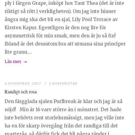
ply i färgen Grape, inköpt hos Tant Thea (det är inte
riktigt så rött i verkligheten). Om jag inte hinner
ångra mig ska det bli en sjal, Lily Pool Terrace av
Kirsten Kapur. Egentligen är den nog lite för
asymmetrisk för min smak, men den är ju så fin!
Ibland är det dessutom bra att utmana sina principer
lite grann....
Läs mer
6 NOVEMBER, 2017
1 KOMMENTAR
Randigt och rosa
Den färgglada sjalen Purlbreak är klar och jag är så
nöjd! Min är 16 varv större än i mönstret. Det hade
inte behövts rent storleksmässigt, men jag ville inte
ha en för skarp övergång från det randiga till det
svartgråa, så därför fick det bli några ränder i