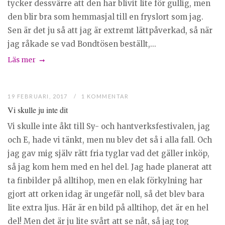
tycker dessvärre att den har blivit lite för gullig, men
den blir bra som hemmasjal till en fryslort som jag.
Sen är det ju så att jag är extremt lättpåverkad, så när
jag råkade se vad Bondtösen beställt,...
Läs mer
19 FEBRUARI, 2017
1 KOMMENTAR
Vi skulle ju inte dit
Vi skulle inte åkt till Sy- och hantverksfestivalen, jag
och E, hade vi tänkt, men nu blev det så i alla fall. Och
jag gav mig själv rätt fria tyglar vad det gäller inköp,
så jag kom hem med en hel del. Jag hade planerat att
ta finbilder på alltihop, men en elak förkylning har
gjort att orken idag är ungefär noll, så det blev bara
lite extra ljus. Här är en bild på alltihop, det är en hel
del! Men det är ju lite svårt att se nåt, så jag tog