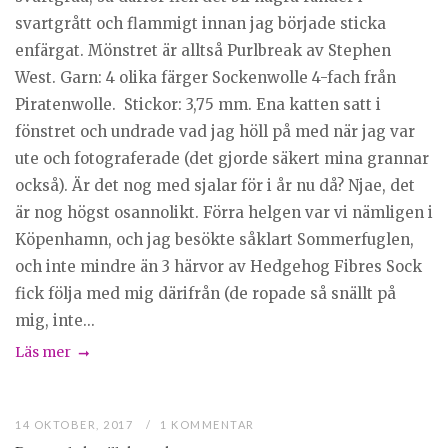
svartgrått och flammigt innan jag började sticka
enfärgat. Mönstret är alltså Purlbreak av Stephen
West. Garn: 4 olika färger Sockenwolle 4-fach från
Piratenwolle. Stickor: 3,75 mm. Ena katten satt i
fönstret och undrade vad jag höll på med när jag var
ute och fotograferade (det gjorde säkert mina grannar
också). Är det nog med sjalar för i år nu då? Njae, det
är nog högst osannolikt. Förra helgen var vi nämligen i
Köpenhamn, och jag besökte såklart Sommerfuglen,
och inte mindre än 3 härvor av Hedgehog Fibres Sock
fick följa med mig därifrån (de ropade så snällt på
mig, inte...
Läs mer
14 OKTOBER, 2017
1 KOMMENTAR