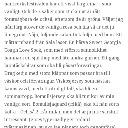
hantverksfestivalen har ett visst färgtema – som
vanligt. Och de 2 saker som sticker ut är rätt
förutsägbara de också, eftersom de är gröna. Väljer jag
nån färg utöver de vanliga rosa och lila så är det ju
limegrönt. Nåja, följande saker fick följa med hem: Ett
måttarmband från Sala laser. En härva Sweet Georgia
Tough Love Sock, som med största sannolikhet
hamnar i en sjal ihop med lite andra garner. Ett gäng
lapptäcksbitar som ska bli påsar/förvaringar.
Dragkedja med stora kläppar som passar bra till
väskor och förvaringar. Viskosjersey som nästan
känns vävd, med ett otroligt fall, ska bli en
sommartopp. Bomullsjersey, ska bli tunikor av min
vanliga sort. Bomullsjaquard (trikå), ska bli nån sorts
kofta. Och så 2 trådrullar, men det är ju inte särskilt
intressant. Jerseytygerna ligger redan i
tvättmaskinen, nu ska jag planera (och genomföra)