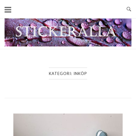
Skip
to
content
Home
KATEGORI:
INKÖP