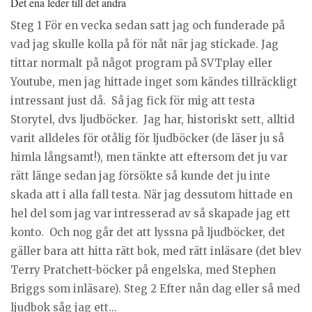
Det ena leder till det andra
Steg 1 För en vecka sedan satt jag och funderade på
vad jag skulle kolla på för nåt när jag stickade. Jag
tittar normalt på något program på SVTplay eller
Youtube, men jag hittade inget som kändes tillräckligt
intressant just då. Så jag fick för mig att testa
Storytel, dvs ljudböcker. Jag har, historiskt sett, alltid
varit alldeles för otålig för ljudböcker (de läser ju så
himla långsamt!), men tänkte att eftersom det ju var
rätt länge sedan jag försökte så kunde det ju inte
skada att i alla fall testa. När jag dessutom hittade en
hel del som jag var intresserad av så skapade jag ett
konto. Och nog går det att lyssna på ljudböcker, det
gäller bara att hitta rätt bok, med rätt inläsare (det blev
Terry Pratchett-böcker på engelska, med Stephen
Briggs som inläsare). Steg 2 Efter nån dag eller så med
ljudbok såg jag ett...