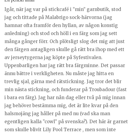
Igår, när jag var på stickcafé i ”min” garnbutik, stod
jag och tittade på Malabrigo sock-härvorna (jag
hamnar ofta framför den hyllan, av någon konstig
anledning) och stod och höll i en färg som jag sett
många gånger förr. Och plötsligt slog det mig att just
den färgen antagligen skulle gå rätt bra ihop med ett
av jerseytygerna jag köpte på Syfestivalen.
Uppenbarligen har jag rätt bra färgminne. Det passar
ännu bättre i verkligheten. Nu måste jag hitta en
trevlig sjal, gärna med rätstickning. Jag tror det blir
min nästa stickning, och funderar på Troubadour (fast
i bara en färg). Jag har nån dag eller två på mig innan
jag behöver bestämma mig, det är lite kvar på den
halsmojäng jag håller på med nu (vad ska man
egentligen kalla ”cowl” på svenska?). Det här är garnet
som skulle blivit Lily Pool Terrace , men som inte