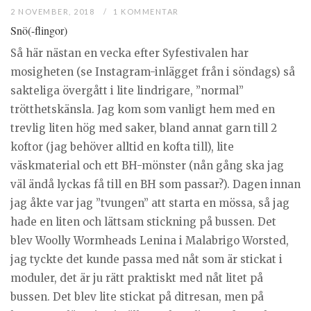
2 NOVEMBER, 2018
1 KOMMENTAR
Snö(-flingor)
Så här nästan en vecka efter Syfestivalen har
mosigheten (se Instagram-inlägget från i söndags) så
sakteliga övergått i lite lindrigare, ”normal”
trötthetskänsla. Jag kom som vanligt hem med en
trevlig liten hög med saker, bland annat garn till 2
koftor (jag behöver alltid en kofta till), lite
väskmaterial och ett BH-mönster (nån gång ska jag
väl ändå lyckas få till en BH som passar?). Dagen innan
jag åkte var jag ”tvungen” att starta en mössa, så jag
hade en liten och lättsam stickning på bussen. Det
blev Woolly Wormheads Lenina i Malabrigo Worsted,
jag tyckte det kunde passa med nåt som är stickat i
moduler, det är ju rätt praktiskt med nåt litet på
bussen. Det blev lite stickat på ditresan, men på