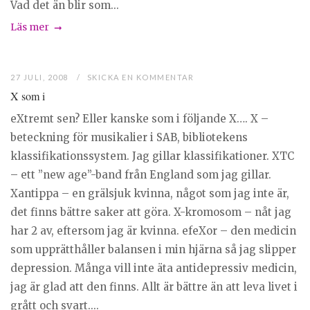
Vad det än blir som...
Läs mer
27 JULI, 2008
SKICKA EN KOMMENTAR
X som i
eXtremt sen? Eller kanske som i följande X…. X –
beteckning för musikalier i SAB, bibliotekens
klassifikationssystem. Jag gillar klassifikationer. XTC
– ett ”new age”-band från England som jag gillar.
Xantippa – en grälsjuk kvinna, något som jag inte är,
det finns bättre saker att göra. X-kromosom – nåt jag
har 2 av, eftersom jag är kvinna. efeXor – den medicin
som upprätthåller balansen i min hjärna så jag slipper
depression. Många vill inte äta antidepressiv medicin,
jag är glad att den finns. Allt är bättre än att leva livet i
grått och svart....