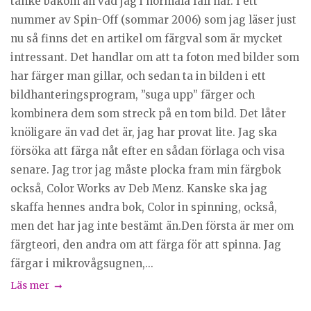
tanke bakom än vad jag i normala fall har. I ett
nummer av Spin-Off (sommar 2006) som jag läser just
nu så finns det en artikel om färgval som är mycket
intressant. Det handlar om att ta foton med bilder som
har färger man gillar, och sedan ta in bilden i ett
bildhanteringsprogram, ”suga upp” färger och
kombinera dem som streck på en tom bild. Det låter
knöligare än vad det är, jag har provat lite. Jag ska
försöka att färga nåt efter en sådan förlaga och visa
senare. Jag tror jag måste plocka fram min färgbok
också, Color Works av Deb Menz. Kanske ska jag
skaffa hennes andra bok, Color in spinning, också,
men det har jag inte bestämt än.Den första är mer om
färgteori, den andra om att färga för att spinna. Jag
färgar i mikrovågsugnen,...
Läs mer