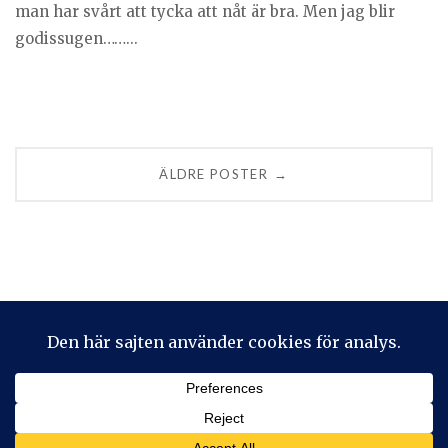
man har svårt att tycka att nåt är bra. Men jag blir
godissugen……...
Posts
ÄLDRE POSTER
→
navigation
Privacy & Cookies: This site uses cookies. By continuing to use
this website, you agree to their use.
To find out more, including how to control cookies, see here:
Cookie-policy
2026 © Stickeralla
Theme by
SiteOrigin