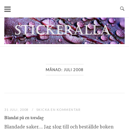
Skip
to
content
Home
MÅNAD:
JULI 2008
31 JULI, 2008
SKICKA EN KOMMENTAR
Blandat på en torsdag
Blandade saker…. Jag slog till och beställde boken