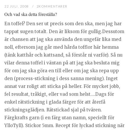
22 JULI, 2008
2KOMMENTARER
Och vad ska detta föreställa?
En toffel? Den ser ut precis som den ska, men jag har
tappat sugen totalt. Den är liksom för gullig.Dessutom
är chansen att jag ska använda den ungefär lika med
noll, eftersom jag går med hårda tofflor här hemma
(tänk katthår och kattsand, så förstår ni varför). Så nu
vilar denna toffel i väntan på att jag ska besluta mig
för om jag ska göra en till eller om jag ska repa upp
den (process-stickning i dess sanna mening). Inget
annat var roligt att sticka på heller. För mycket jobb,
fel resultat, tråkigt, eller vad som helst….Dags för
enkel rätstickning i glada färger för att återfå
stickningsglädjen. Rätstickad sjal på tvären.
Färgkrafts garn (i en färg utan namn, speciellt för
YlloTyll). Stickor 5mm. Recept för lyckad stickning när