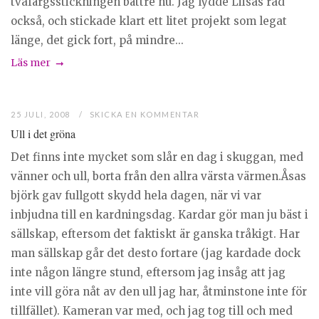
tvåfärgsstickningen bättre nu. Jag lydde Liisas råd
också, och stickade klart ett litet projekt som legat
länge, det gick fort, på mindre...
Läs mer
25 JULI, 2008
SKICKA EN KOMMENTAR
Ull i det gröna
Det finns inte mycket som slår en dag i skuggan, med
vänner och ull, borta från den allra värsta värmen.Åsas
björk gav fullgott skydd hela dagen, när vi var
inbjudna till en kardningsdag. Kardar gör man ju bäst i
sällskap, eftersom det faktiskt är ganska tråkigt. Har
man sällskap går det desto fortare (jag kardade dock
inte någon längre stund, eftersom jag insåg att jag
inte vill göra nåt av den ull jag har, åtminstone inte för
tillfället). Kameran var med, och jag tog till och med