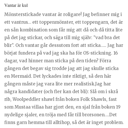
Vantar är kul
Mönsterstickade vantar är roligare! Jag befinner mig i
ett vantrus… ett toppenmönster, ett toppengarn, det är
en sån kombination som får mig att då och då titta lite
på det jag stickar, och säga till mig själv: ”vad bra det
blir”. Och vantar går dessutom fort att sticka….. Jag har
börjat fundera på vad jag ska ha för OS-stickning. 16
dagar, vad hinner man sticka på den tiden? Förra
gången det begav sig trodde jag att jag skulle sticka
en Mermaid. Det lyckades inte riktigt, så den här
gången måste jag vara lite mer realistisk.Jag har
några kandidater (och fler kan det bli): Slå om i skrå
rib, Woolpeddler shawl från boken Folk Shawls, fast
som Mustaa villaa har gjort den, en sjal från boken 19
nydelige sjaler, en tröja med får till brorsonen….Det
finns garn hemma till alltihop, så det är inget problem.