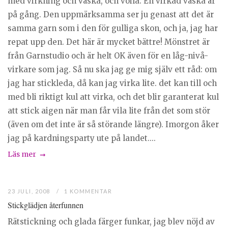
med virkning och väska, och voila: En virkad väska är
på gång. Den uppmärksamma ser ju genast att det är
samma garn som i den för gulliga skon, och ja, jag har
repat upp den. Det här är mycket bättre! Mönstret är
från Garnstudio och är helt OK även för en låg-nivå-
virkare som jag. Så nu ska jag ge mig själv ett råd: om
jag har stickleda, då kan jag virka lite. det kan till och
med bli riktigt kul att virka, och det blir garanterat kul
att stick aigen när man får vila lite från det som stör
(även om det inte är så störande längre). Imorgon åker
jag på kardningsparty ute på landet....
Läs mer
23 JULI, 2008
1 KOMMENTAR
Stickglädjen återfunnen
Rätstickning och glada färger funkar, jag blev nöjd av